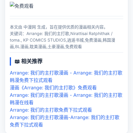
本文由 中漫网 生成，旨在提供优质的漫画相关内容。
关键词：Arrange: 我们的主打歌,Nirattisai Ratphithak /
toma., KP COMICS STUDIOS,逍遥书城,免费漫画,韩国漫
画,BL漫画,耽美漫画,土豪漫画,免费观看
📖 相关推荐
Arrange: 我们的主打歌漫画 - Arrange: 我们的主打歌
韩漫免费下拉式观看
漫画《Arrange: 我们的主打歌》免费观看
Arrange: 我们的主打歌漫画 - Arrange: 我们的主打歌
韩漫在线看
Arrange: 我们的主打歌免费下拉式观看
Arrange: 我们的主打歌漫画-Arrange: 我们的主打歌
免费下拉式观看