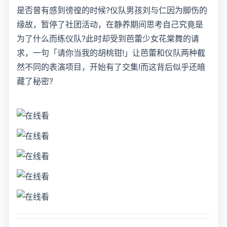
是否曾有感到徬徨的时候?仪队男孩刘与仁因为脚伤的
缘故，暂停了社团活动，在静养期间思考自己究竟是
为了什么而练仪队?此时却受到芭蕾少女花棠舞的请
求，一句「请你当我的胡桃钳!」让芭蕾和仪队两种截
然不同的表演项目，开始有了交集!而这背后似乎还暗
藏了秘密?