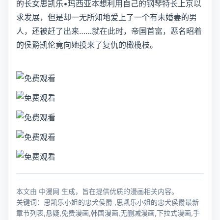
的长女思凯乐•玛西亚本想利用自己的钢琴特长上京以
求发展，但是却一无所知地爱上了一个有未婚妻的男
人，还被赶了出来……就在此时，帝国首富，恶名昭着
的侯爵凯伦竟向她投来了复仇的橄榄枝。
本文由 中漫网 生成，旨在提供优质的漫画相关内容。
关键词：思凯乐小姐的忠犬侯爵 ,思凯乐小姐的忠犬侯爵最新
章节列表,悬疑,免费漫画,韩国漫画,无删减漫画,下拉式漫画,手