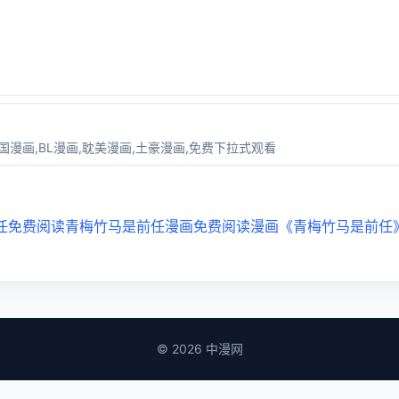
。
韩国漫画,BL漫画,耽美漫画,土豪漫画,免费下拉式观看
任免费阅读
青梅竹马是前任漫画免费阅读
漫画《青梅竹马是前任
© 2026 中漫网