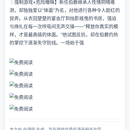
｜强制游戏×危险暧昧】新任伯爵继承人性情阴晴难
测，却独独爱以“体面”为名，对他进行各种令人脸红的
捉弄。从衣冠楚楚的宴会厅到烛影摇曳的书房，强迫
与挣扎在每一次呼吸间无声交锋——“释放你真实的模
样，才是最高级的体面。”他试图反抗，却在伯爵灼热
的掌控下逐渐失守防线。一场始于强
本文由 中漫网 生成，旨在提供优质的漫画相关内容。