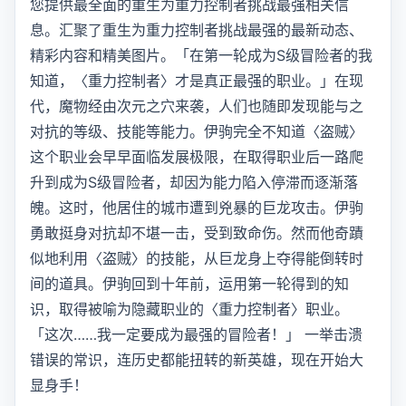
您提供最全面的重生为重力控制者挑战最强相关信
息。汇聚了重生为重力控制者挑战最强的最新动态、
精彩内容和精美图片。「在第一轮成为S级冒险者的我
知道，〈重力控制者〉才是真正最强的职业。」在现
代，魔物经由次元之穴来袭，人们也随即发现能与之
对抗的等级、技能等能力。伊驹完全不知道〈盗贼〉
这个职业会早早面临发展极限，在取得职业后一路爬
升到成为S级冒险者，却因为能力陷入停滞而逐渐落
魄。这时，他居住的城市遭到兇暴的巨龙攻击。伊驹
勇敢挺身对抗却不堪一击，受到致命伤。然而他奇蹟
似地利用〈盗贼〉的技能，从巨龙身上夺得能倒转时
间的道具。伊驹回到十年前，运用第一轮得到的知
识，取得被喻为隐藏职业的〈重力控制者〉职业。
「这次……我一定要成为最强的冒险者！」 一举击溃
错误的常识，连历史都能扭转的新英雄，现在开始大
显身手！