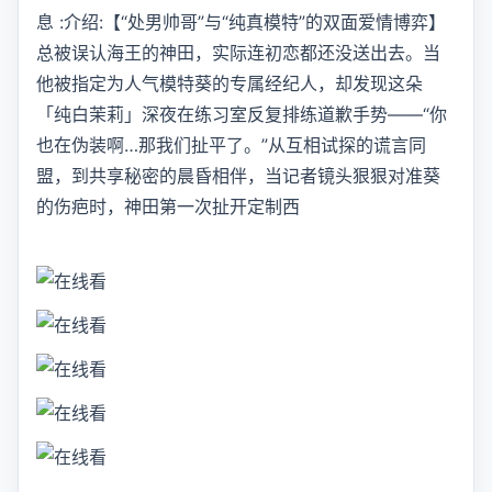
息 :介绍:【“处男帅哥”与“纯真模特”的双面爱情博弈】
总被误认海王的神田，实际连初恋都还没送出去。当
他被指定为人气模特葵的专属经纪人，却发现这朵
「纯白茉莉」深夜在练习室反复排练道歉手势——“你
也在伪装啊…那我们扯平了。”从互相试探的谎言同
盟，到共享秘密的晨昏相伴，当记者镜头狠狠对准葵
的伤疤时，神田第一次扯开定制西